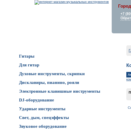
Город
+7 (80
Обрат
Каталог товаров
Г
Гитары
Для гитар
К
Духовые инструменты, скрипки
А
ко
Дисклавиры, пианино, рояли
Электронные клавишные инструменты
П
DJ-оборудование
С
Ударные инструменты
Свет, дым, спецэффекты
Звуковое оборудование