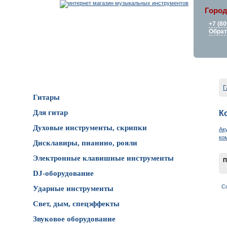
Город
+7 (80
Обрат
Каталог товаров
Г
Гитары
Для гитар
К
Духовые инструменты, скрипки
Ак
ко
Дисклавиры, пианино, рояли
Электронные клавишные инструменты
П
DJ-оборудование
С
Ударные инструменты
Свет, дым, спецэффекты
Звуковое оборудование